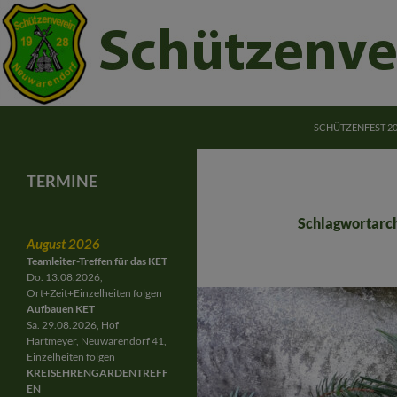
ZUM INHALT SPRI
Suchen
Schützenverein Neuwarendorf e.V.
SCHÜTZENFEST 2
Schützenverein Neuwarendorf
Gemeinschaft für Jung und Alt
TERMINE
Schlagwortarc
August 2026
Teamleiter-Treffen für das KET
Do. 13.08.2026,
Ort+Zeit+Einzelheiten folgen
Aufbauen KET
Sa. 29.08.2026, Hof
Hartmeyer, Neuwarendorf 41,
Einzelheiten folgen
KREISEHRENGARDENTREFF
EN