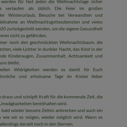
 werden für fast jeden die Weihnachtstage sicher
rs verlaufen als üblich. Die Feier im großen
, der Winterurlaub, Besuche bei Verwandten und
Teilnahme an Weihnachtsgottesdiensten und vieles
0 zurückgestellt werden, um die eigene Gesundheit
deren nicht zu gefährden.
mmer noch den geschmückten Weihnachtsbaum, die
hen, viele Lichter in dunkler Nacht, das Kind in der
ende Kinderaugen, Zusammenhalt, Achtsamkeit und
uns bleibt.
uellen Widrigkeiten werden es damit für Euch
esinnliche und erholsame Tage im Kreise lieber
 draus und schöpft Kraft für die kommende Zeit, die
 Unwägbarkeiten bereithalten wird.
s bald wieder bessere Zeiten anbrechen und auch ein
so wie wir es mögen, wieder möglich wird. Wann es
 allerdings derzeit noch in den Sternen.