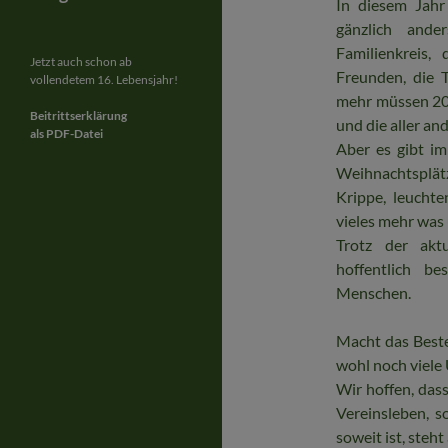
In diesem Jahr
gänzlich ande
Familienkreis
Jetzt auch schon ab
Freunden, die 
vollendetem 16. Lebensjahr!
mehr müssen 202
Beitrittserklärung
und die aller an
als PDF-Datei
Aber es gibt i
Weihnachtsplätzc
Krippe, leucht
vieles mehr was 
Trotz der akt
hoffentlich b
Menschen.
Macht das Beste
wohl noch viele
Wir hoffen, das
Vereinsleben, 
soweit ist, steht