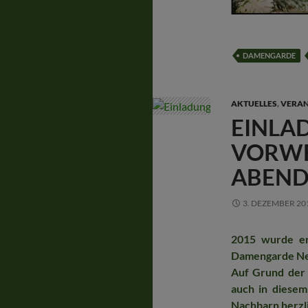
DAMENGARDE
AKTUELLES
,
VERAN
EINLA
VORWE
ABEND
3. DEZEMBER 20
2015 wurde er
Damengarde Ne
Auf Grund der
auch in diesem
Nachbarn herzli