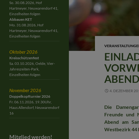
So. 30.08.2026, Hof
Hartmeyer, Neuwarendorf 41,
Einzelheiten folgen
Abbauen KET
Mo. 31.08.2026, Hof
Hartmeyer, Neuwarendorf 41,
Einzelheiten folgen
VERANSTALTUNGE
Oktober 2026
EINLA
Kreisschützenfest
Sa. 03.10.2026, Oelde, Vier-
VORWE
Jahreszeiten-Park,
Einzelheiten folgen
ABEND
November 2026
4. DEZEMBER 20
Doppelkopfturnier 2026
Fr. 06.11.2026, 19.30Uhr,
Die Damengard
Haus Allendorf, Neuwarendorf
16
Freunde und N
Abend am Sam
Westbezirk 44 b
Mitglied werden!