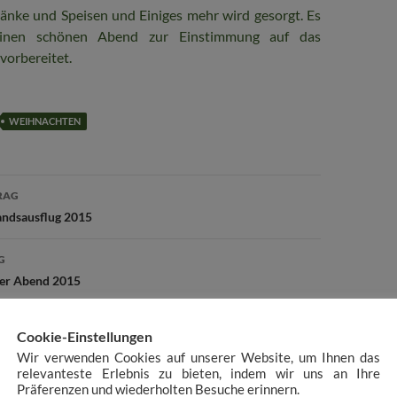
nke und Speisen und Einiges mehr wird gesorgt. Es
 einen schönen Abend zur Einstimmung auf das
vorbereitet.
WEIHNACHTEN
avigation
RAG
andsausflug 2015
G
er Abend 2015
Cookie-Einstellungen
Wir verwenden Cookies auf unserer Website, um Ihnen das
relevanteste Erlebnis zu bieten, indem wir uns an Ihre
Präferenzen und wiederholten Besuche erinnern.