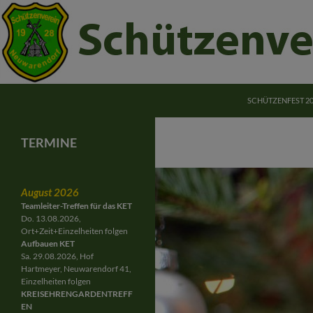
ZUM INHALT SPRI
Suchen
Schützenverein Neuwarendorf e.V.
SCHÜTZENFEST 2
Schützenverein Neuwarendorf
Gemeinschaft für Jung und Alt
TERMINE
August 2026
Teamleiter-Treffen für das KET
Do. 13.08.2026,
Ort+Zeit+Einzelheiten folgen
Aufbauen KET
Sa. 29.08.2026, Hof
Hartmeyer, Neuwarendorf 41,
Einzelheiten folgen
KREISEHRENGARDENTREFF
EN