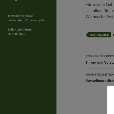
Für warme Geträ
ist alles für
Jetzt auch schon ab
Weihnachtsfest 
vollendetem 16. Lebensjahr!
Beitrittserklärung
als PDF-Datei
DAMENGARDE
Beitragsn
VORHERIGER BEIT
Thron- und Vorst
NÄCHSTER BEITRA
Vorweihnachtlich