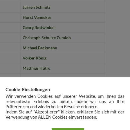
Jürgen Schmitz
Horst Venneker
Georg Rottwinkel
Christoph Schulze Zumloh
Michael Beckmann
Volker König
Matthias Hütig
Robert Austermann
Georg Austermann
Cookie-Einstellungen
Wir verwenden Cookies auf unserer Website, um Ihnen das
Christian Walkenfort
relevanteste Erlebnis zu bieten, indem wir uns an Ihre
Präferenzen und wiederholten Besuche erinnern.
Frank Schröder
Indem Sie auf "Akzeptieren" klicken, erklären Sie sich mit der
Verwendung von ALLEN Cookies einverstanden.
Dirk Arens
Volker Mahne