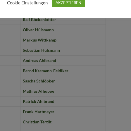
Cookie Einstellungen
AKZEPTIEREN
Martin Heitkemper
Ralf Böckenkötter
Oliver Hülsmann
Markus Wittkamp
Sebastian Hülsmann
Andreas Ahlbrand
Bernd Kremann-Feidiker
Sascha Schlöpker
Mathias Afhüppe
Patrick Ahlbrand
Frank Hartmeyer
Christian Tertilt