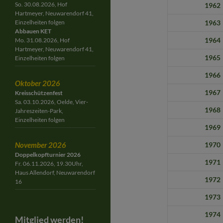
So. 30.08.2026, Hof
1962
Hartmeyer, Neuwarendorf 41,
Einzelheiten folgen
1963
Abbauen KET
1964
Mo. 31.08.2026, Hof
Hartmeyer, Neuwarendorf 41,
1965
Einzelheiten folgen
1966
Oktober 2026
1967
Kreisschützenfest
Sa. 03.10.2026, Oelde, Vier-
1968
Jahreszeiten-Park,
Einzelheiten folgen
1969
November 2026
1970
Doppelkopfturnier 2026
1971
Fr. 06.11.2026, 19.30Uhr,
Haus Allendorf, Neuwarendorf
1972
16
1973
1974
Mitglied werden!