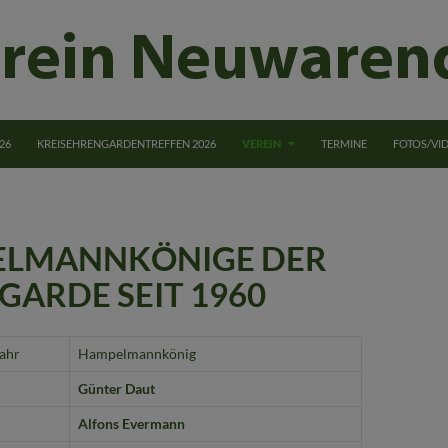
NGEN
26
KREISEHRENGARDENTREFFEN 2026
VEREIN
TERMINE
FOTOS/VI
LMANNKÖNIGE DER
GARDE SEIT 1960
ahr
Hampelmannkönig
Günter Daut
Alfons Evermann