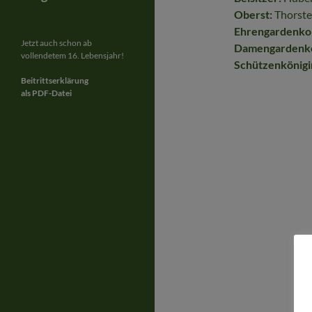
Oberst:
Thorste
Ehrengardenk
Jetzt auch schon ab
Damengardenk
vollendetem 16. Lebensjahr!
Schützenkönigi
Beitrittserklärung
als PDF-Datei