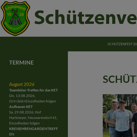
ZUM INHALT SPRI
Suchen
Schützenverein Neuwarendorf e.V.
SCHÜTZENFEST 20
Schützenverein Neuwarendorf
Gemeinschaft für Jung und Alt
TERMINE
SCHÜT
August 2026
Teamleiter-Treffen für das KET
Do. 13.08.2026,
Ort+Zeit+Einzelheiten folgen
Aufbauen KET
Sa. 29.08.2026, Hof
Hartmeyer, Neuwarendorf 41,
Einzelheiten folgen
KREISEHRENGARDENTREFF
EN