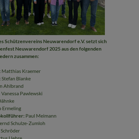
es Schützenvereins Neuwarendorf e.V. setzt sich
zenfest Neuwarendorf 2025 aus den folgenden
iedern zusammen:
:
Matthias Kraemer
:
Stefan Blanke
an Ahlbrand
:
Vanessa Pawlewski
Dähnke
 Ermeling
kollführer:
Paul Meimann
ernd Schulze-Zumloh
 Schröder
tus Uehre