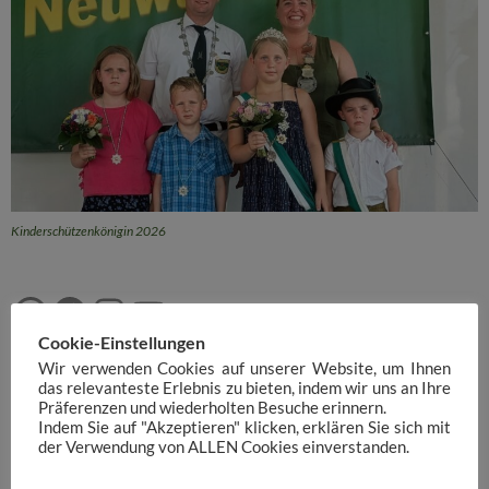
Kinderschützenkönigin 2026
WhatsApp
Facebook
Instagram
YouTube
Cookie-Einstellungen
Wir verwenden Cookies auf unserer Website, um Ihnen
das relevanteste Erlebnis zu bieten, indem wir uns an Ihre
Social Media
Präferenzen und wiederholten Besuche erinnern.
Schützenverein Neuwarendorf
Indem Sie auf "Akzeptieren" klicken, erklären Sie sich mit
der Verwendung von ALLEN Cookies einverstanden.