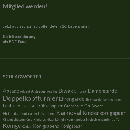
Mitglied werden!
Jetzt auch schon ab vollendetem 16. Lebensjahr!
Beitrittserklärung
als PDF-Datei
SCHLAGWÖRTER
Damengarde
Absage
Biwak
Antreten
Chronik
Advent
Ausflug
Doppelkopfturnier
Ehrengarde
Ehrengardenkommandeur
featured
Frühschoppen
Grußwort
Grenzbaum
Festplatz
Karneval
Kinderkönigspaar
Heimatabend
Kaiser
kaiserabend
Kinderschützenkönig
Kinderschützenkönigin
Kommandeur
Kreisehrengardentreffen
Könige
Königsabend
Königspaar
Königin