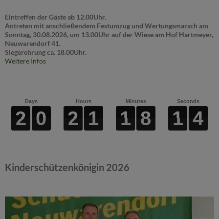
Eintreffen der Gäste ab 12.00Uhr.
Antreten mit anschließendem Festumzug und Wertungsmarsch am
Sonntag, 30.08.2026, um 13.00Uhr auf der Wiese am Hof Hartmeyer,
Neuwarendorf 41.
Siegerehrung ca. 18.00Uhr.
Weitere Infos
Days
Hours
Minutes
Seconds
2
2
2
2
0
0
0
0
2
2
2
2
1
1
1
1
1
1
1
1
8
8
8
8
1
1
1
1
3
4
3
4
Kinderschützenkönigin 2026