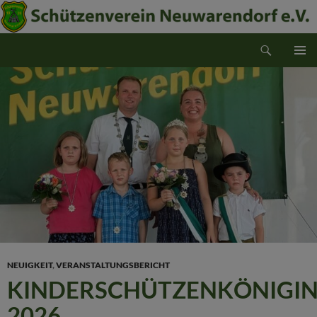
Suchen
Schützenverein Neuwarendorf e.V.
ZUM
PRIMÄR
INHALT
MENÜ
SPRINGEN
NEUIGKEIT
,
VERANSTALTUNGSBERICHT
KINDERSCHÜTZENKÖNIGI
2026