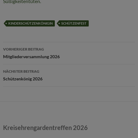
Süßigkeitentüten.
KINDERSCHÜTZENKÖNIGIN
SCHÜTZENFEST
Beitragsnavigation
VORHERIGER BEITRAG
Mitgliederversammlung 2026
NÄCHSTER BEITRAG
Schützenkönig 2026
Kreisehrengardentreffen 2026