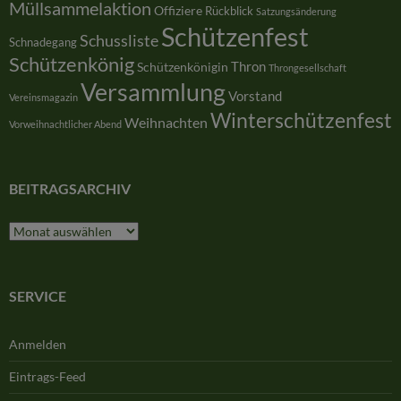
Müllsammelaktion
Offiziere
Rückblick
Satzungsänderung
Schützenfest
Schussliste
Schnadegang
Schützenkönig
Thron
Schützenkönigin
Throngesellschaft
Versammlung
Vorstand
Vereinsmagazin
Winterschützenfest
Weihnachten
Vorweihnachtlicher Abend
BEITRAGSARCHIV
Beitragsarchiv
SERVICE
Anmelden
Eintrags-Feed