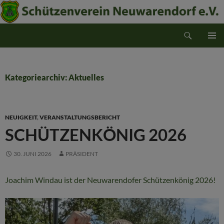
Suchen
Schützenverein Neuwarendorf e.V.
ZUM
PRIMÄR
INHALT
MENÜ
SPRINGEN
Kategoriearchiv: Aktuelles
NEUIGKEIT
,
VERANSTALTUNGSBERICHT
SCHÜTZENKÖNIG 2026
30. JUNI 2026
PRÄSIDENT
Joachim Windau ist der Neuwarendofer Schützenkönig 2026!