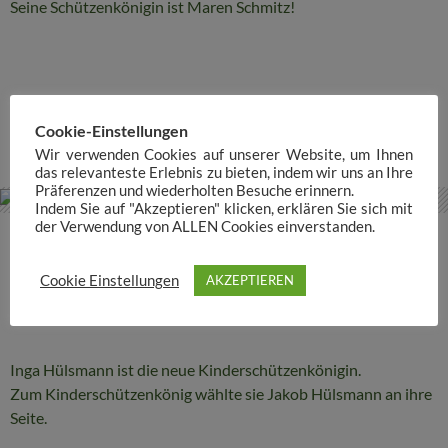
Seine Schützenkönigin ist Maren Schmitz!
SCHÜTZENFEST
SCHÜTZENKÖNIG
Cookie-Einstellungen
Wir verwenden Cookies auf unserer Website, um Ihnen
das relevanteste Erlebnis zu bieten, indem wir uns an Ihre
Präferenzen und wiederholten Besuche erinnern.
Indem Sie auf "Akzeptieren" klicken, erklären Sie sich mit
der Verwendung von ALLEN Cookies einverstanden.
NEUIGKEIT
,
VERANSTALTUNGSBERICHT
KINDERKÖNIGSPAAR 2024
Cookie Einstellungen
AKZEPTIEREN
29. JUNI 2024
MATTHIAS KRAEMER
Inga Hülsmann ist die neue Kinderschützenkönigin.
Zum Kinderschützenkönig wählte sie Jakob Hülsmann an ihre
Seite.