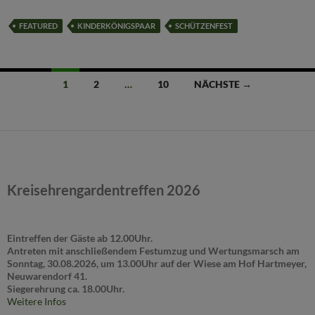
FEATURED
KINDERKÖNIGSPAAR
SCHÜTZENFEST
Beitragsnavigation
1
2
…
10
NÄCHSTE →
Kreisehrengardentreffen 2026
Eintreffen der Gäste ab 12.00Uhr.
Antreten mit anschließendem Festumzug und Wertungsmarsch am
Sonntag, 30.08.2026, um 13.00Uhr auf der Wiese am Hof Hartmeyer,
Neuwarendorf 41.
Siegerehrung ca. 18.00Uhr.
Weitere Infos