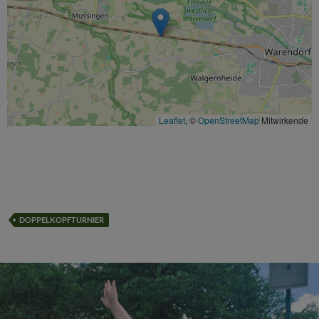
Leaflet
, ©
OpenStreetMap
Mitwirkende
DOPPELKOPFTURNIER