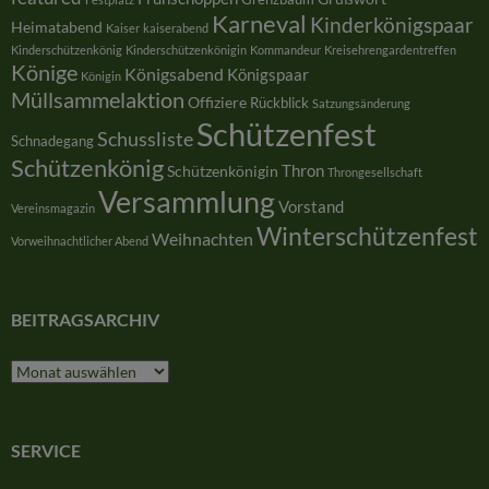
Karneval
Kinderkönigspaar
Heimatabend
Kaiser
kaiserabend
Kinderschützenkönig
Kinderschützenkönigin
Kommandeur
Kreisehrengardentreffen
Könige
Königsabend
Königspaar
Königin
Müllsammelaktion
Offiziere
Rückblick
Satzungsänderung
Schützenfest
Schussliste
Schnadegang
Schützenkönig
Thron
Schützenkönigin
Throngesellschaft
Versammlung
Vorstand
Vereinsmagazin
Winterschützenfest
Weihnachten
Vorweihnachtlicher Abend
BEITRAGSARCHIV
Beitragsarchiv
SERVICE