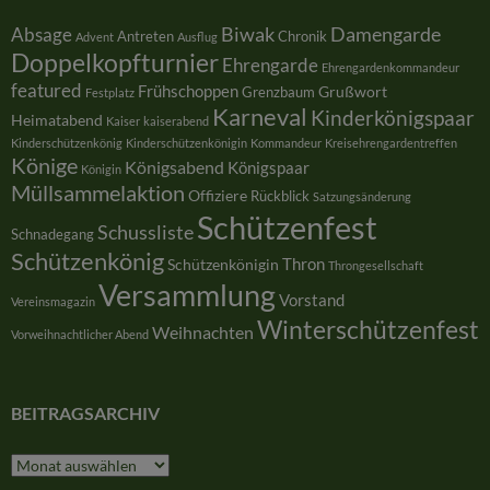
Damengarde
Absage
Biwak
Antreten
Chronik
Advent
Ausflug
Doppelkopfturnier
Ehrengarde
Ehrengardenkommandeur
featured
Frühschoppen
Grußwort
Grenzbaum
Festplatz
Karneval
Kinderkönigspaar
Heimatabend
Kaiser
kaiserabend
Kinderschützenkönig
Kinderschützenkönigin
Kommandeur
Kreisehrengardentreffen
Könige
Königsabend
Königspaar
Königin
Müllsammelaktion
Offiziere
Rückblick
Satzungsänderung
Schützenfest
Schussliste
Schnadegang
Schützenkönig
Thron
Schützenkönigin
Throngesellschaft
Versammlung
Vorstand
Vereinsmagazin
Winterschützenfest
Weihnachten
Vorweihnachtlicher Abend
BEITRAGSARCHIV
Beitragsarchiv