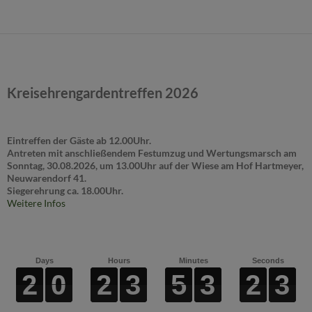
Kreisehrengardentreffen 2026
Eintreffen der Gäste ab 12.00Uhr.
Antreten mit anschließendem Festumzug und Wertungsmarsch am
Sonntag, 30.08.2026, um 13.00Uhr auf der Wiese am Hof Hartmeyer,
Neuwarendorf 41.
Siegerehrung ca. 18.00Uhr.
Weitere Infos
Days
Hours
Minutes
Seconds
2
2
2
2
0
0
0
0
2
2
2
2
3
3
3
3
5
5
5
5
3
3
3
3
2
2
2
2
2
2
2
2