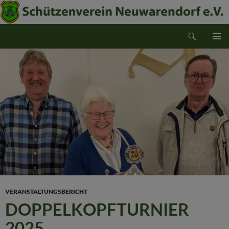
Suchen
Schützenverein Neuwarendorf e.V.
ZUM
PRIMÄR
INHALT
MENÜ
SPRINGEN
VERANSTALTUNGSBERICHT
DOPPELKOPFTURNIER
2025