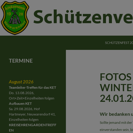
ZUM INHALT SPRI
Suchen
Schützenverein Neuwarendorf e.V.
SCHÜTZENFEST 2
Schützenverein Neuwarendorf
Gemeinschaft für Jung und Alt
TERMINE
FOTOS 
August 2026
WINTE
Teamleiter-Treffen für das KET
Do. 13.08.2026,
24.01.
Ort+Zeit+Einzelheiten folgen
Aufbauen KET
Sa. 29.08.2026, Hof
Wir bedanken un
Hartmeyer, Neuwarendorf 41,
Einzelheiten folgen
Sollte jemand mit der
KREISEHRENGARDENTREFF
einverstanden sein, b
EN