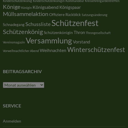
Kinderschützenkönig
Kinderschützenkönigin
Kommandeur
Kreisehrengardentreffen
Könige
Königsabend
Königspaar
Königin
Müllsammelaktion
Offiziere
Rückblick
Satzungsänderung
Schützenfest
Schussliste
Schnadegang
Schützenkönig
Thron
Schützenkönigin
Throngesellschaft
Versammlung
Vorstand
Vereinsmagazin
Winterschützenfest
Weihnachten
Vorweihnachtlicher Abend
BEITRAGSARCHIV
Beitragsarchiv
SERVICE
Anmelden