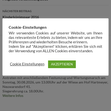
NÄCHSTER BEITRAG
Kinderkönigspaar 2016
Cookie-Einstellungen
Wir verwenden Cookies auf unserer Website, um Ihnen
das relevanteste Erlebnis zu bieten, indem wir uns an Ihre
Präferenzen und wiederholten Besuche erinnern.
Indem Sie auf "Akzeptieren" klicken, erklären Sie sich mit
der Verwendung von ALLEN Cookies einverstanden.
Kreisehrengardentreffen 2026
Cookie Einstellungen
AKZEPTIEREN
Eintreffen der Gäste ab 12.00Uhr.
Antreten mit anschließendem Festumzug und Wertungsmarsch am
Sonntag, 30.08.2026, um 13.00Uhr auf der Wiese am Hof Hartmeyer,
Neuwarendorf 41.
Siegerehrung ca. 18.00Uhr.
Weitere Infos