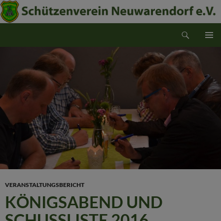
Suchen
Schützenverein Neuwarendorf e.V.
ZUM
PRIMÄR
INHALT
MENÜ
SPRINGEN
VERANSTALTUNGSBERICHT
KÖNIGSABEND UND
SCHUSSLISTE 2016