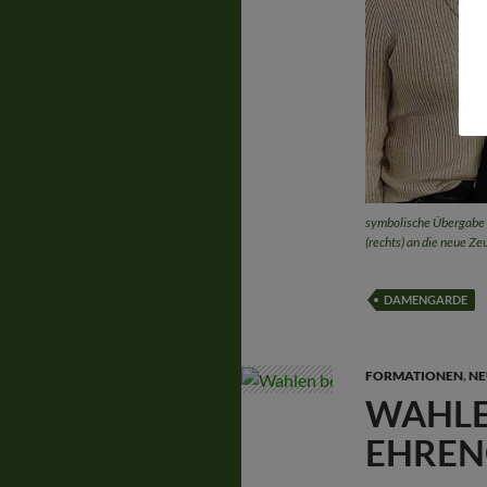
symbolische Übergabe 
(rechts) an die neue Ze
DAMENGARDE
FORMATIONEN
,
NE
WAHLE
EHREN