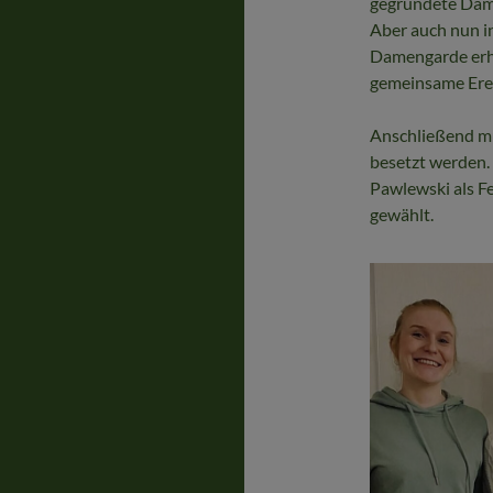
gegründete Dam
Aber auch nun in
Damengarde erhal
gemeinsame Erei
Anschließend m
besetzt werden
Pawlewski als Fe
gewählt.