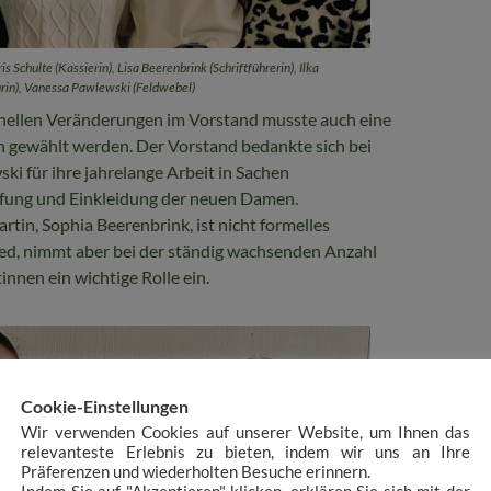
ris Schulte (Kassierin), Lisa Beerenbrink (Schriftführerin), Ilka
in), Vanessa Pawlewski (Feldwebel)
nellen Veränderungen im Vorstand musste auch eine
 gewählt werden. Der Vorstand bedankte sich bei
i für ihre jahrelange Arbeit in Sachen
fung und Einkleidung der neuen Damen.
tin, Sophia Beerenbrink, ist nicht formelles
ed, nimmt aber bei der ständig wachsenden Anzahl
nnen ein wichtige Rolle ein.
Cookie-Einstellungen
Wir verwenden Cookies auf unserer Website, um Ihnen das
relevanteste Erlebnis zu bieten, indem wir uns an Ihre
Präferenzen und wiederholten Besuche erinnern.