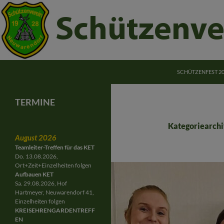
ZUM INHALT SPRI
Suchen
Schützenverein Neuwarendorf e.V.
SCHÜTZENFEST 2
Schützenverein Neuwarendorf
Gemeinschaft für Jung und Alt
TERMINE
Kategoriearchi
August 2026
Teamleiter-Treffen für das KET
Do. 13.08.2026,
Ort+Zeit+Einzelheiten folgen
Aufbauen KET
Sa. 29.08.2026, Hof
Hartmeyer, Neuwarendorf 41,
Einzelheiten folgen
KREISEHRENGARDENTREFF
EN