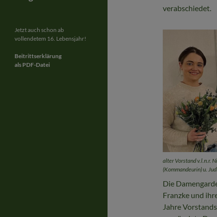
verabschiedet.
Jetzt auch schon ab
vollendetem 16. Lebensjahr!
Beitrittserklärung
als PDF-Datei
alter Vorstand v.l.n.r. N
(Kommandeurin) u. Jud
Die Damengarde b
Franzke und ihr
Jahre Vorstands