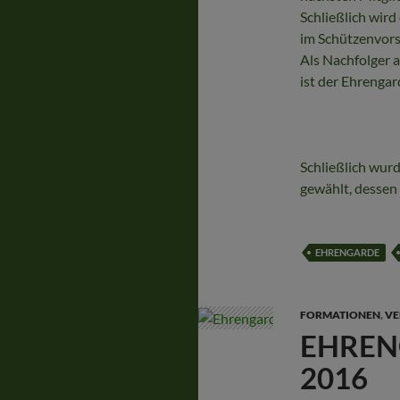
Schließlich wir
im Schützenvors
Als Nachfolger a
ist der Ehrenga
Schließlich wur
gewählt, dessen
EHRENGARDE
FORMATIONEN
,
VE
EHREN
2016