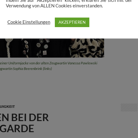
Indem Sie auf "Akzeptieren" klicken, erklären Sie sich mit der
Verwendung von ALLEN Cookies einverstanden.
Cookie Einstellungen
AKZEPTIEREN
einer Uniformjacke von der alten Zeugwartin Vanessa Pawlewski
ugwartin Sophia Beerenbrink (links)
UIGKEIT
N BEI DER
GARDE