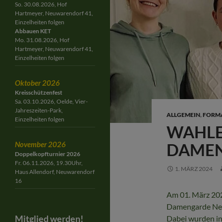
So. 30.08.2026, Hof
Hartmeyer, Neuwarendorf 41,
Einzelheiten folgen
Abbauen KET
Mo. 31.08.2026, Hof
Hartmeyer, Neuwarendorf 41,
Einzelheiten folgen
Oktober 2026
Kreisschützenfest
Sa. 03.10.2026, Oelde, Vier-
Jahreszeiten-Park,
ALLGEMEIN
,
FORM
Einzelheiten folgen
WAHLE
November 2026
DAME
Doppelkopfturnier 2026
Fr. 06.11.2026, 19.30Uhr,
1. MÄRZ 2024
Haus Allendorf, Neuwarendorf
16
Am 01. März 202
Damengarde Neu
Mitglied werden!
Dabei wurden in