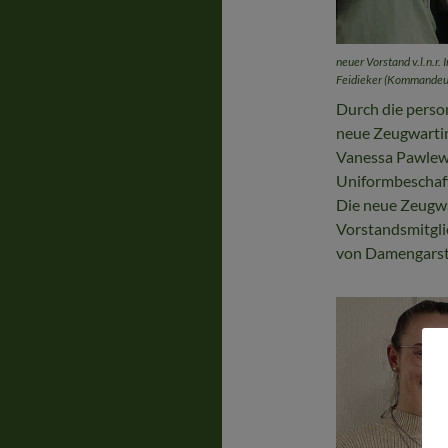
neuer Vorstand v.l.n.r. I
Feidieker (Kommandeur
Durch die perso
neue Zeugwartin
Vanessa Pawlewsk
Uniformbeschaf
Die neue Zeugwar
Vorstandsmitgli
von Damengarsti