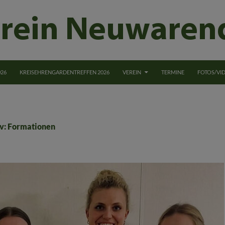
NGEN
026
KREISEHRENGARDENTREFFEN 2026
VEREIN
TERMINE
FOTOS/VI
v: Formationen