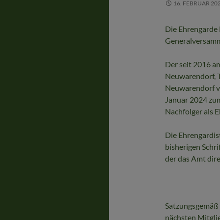
16. FEBRUAR 20
Die Ehrengarde 
Generalversamm
Der seit 2016 
Neuwarendorf, T
Neuwarendorf v
Januar 2024 zum
Nachfolger als
Die Ehrengardis
bisherigen Schr
der das Amt dir
Satzungsgemäß i
nächsten Mitgli