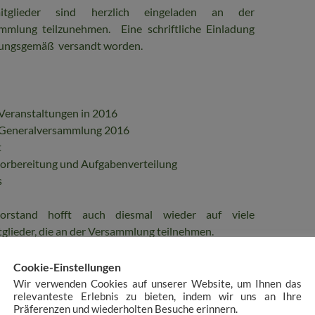
mitglieder sind herzlich eingeladen an der
ammlung teilzunehmen. Eine schriftliche Einladung
tzungsgemäß versandt worden.
 Veranstaltungen in 2016
r Generalversammlung 2016
t
vorbereitung und Aufgabenverteilung
s
orstand hofft auch diesmal wieder auf viele
tglieder, die an der Versammlung teilnehmen.
Cookie-Einstellungen
VERSAMMLUNG
Wir verwenden Cookies auf unserer Website, um Ihnen das
relevanteste Erlebnis zu bieten, indem wir uns an Ihre
Präferenzen und wiederholten Besuche erinnern.