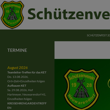
ZUM INHALT SPRI
Suchen
Schützenverein Neuwarendorf e.V.
SCHÜTZENFEST 2
Schützenverein Neuwarendorf
Gemeinschaft für Jung und Alt
TERMINE
August 2026
Teamleiter-Treffen für das KET
Do. 13.08.2026,
Ort+Zeit+Einzelheiten folgen
Aufbauen KET
Sa. 29.08.2026, Hof
Hartmeyer, Neuwarendorf 41,
Einzelheiten folgen
KREISEHRENGARDENTREFF
EN