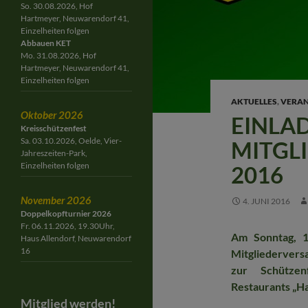
So. 30.08.2026, Hof
Hartmeyer, Neuwarendorf 41,
Einzelheiten folgen
Abbauen KET
Mo. 31.08.2026, Hof
Hartmeyer, Neuwarendorf 41,
Einzelheiten folgen
AKTUELLES
,
VERAN
Oktober 2026
EINLA
Kreisschützenfest
Sa. 03.10.2026, Oelde, Vier-
MITGL
Jahreszeiten-Park,
Einzelheiten folgen
2016
November 2026
4. JUNI 2016
Doppelkopfturnier 2026
Fr. 06.11.2026, 19.30Uhr,
Am Sonntag, 1
Haus Allendorf, Neuwarendorf
16
Mitgliederver
zur Schützen
Restaurants „Ha
Mitglied werden!