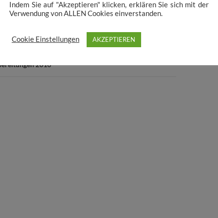
Indem Sie auf "Akzeptieren" klicken, erklären Sie sich mit der
avigation
Verwendung von ALLEN Cookies einverstanden.
RAG
2016
Cookie Einstellungen
AKZEPTIEREN
G
bereitungen 2016