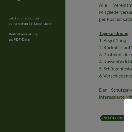
Alle Vereins
Mitgliedervers
Jetzt auch schon ab
per Post ist sa
vollendetem 16. Lebensjahr!
Tagesordnung
Beitrittserklärung
als PDF-Datei
1. Begrüßung
2. Rückblick auf
3. Protokoll de
4. Kassenberich
5. Schützenfest
6. Verschiedene
Der Schützenv
interessierte Mi
SCHÜTZENFEST