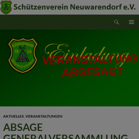
Suchen
Schützenverein Neuwarendorf e.V.
ZUM
PRIMÄR
INHALT
MENÜ
SPRINGEN
AKTUELLES
,
VERANSTALTUNGEN
ABSAGE
GENERALVERSAMMLUNG