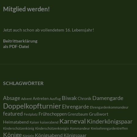
Mitglied werden!
Jetzt auch schon ab vollendetem 16. Lebensjahr!
Beitrittserklärung
als PDF-Datei
SCHLAGWÖRTER
Damengarde
Absage
Biwak
Antreten
Chronik
Advent
Ausflug
Doppelkopfturnier
Ehrengarde
Ehrengardenkommandeur
featured
Frühschoppen
Grußwort
Grenzbaum
Festplatz
Karneval
Kinderkönigspaar
Heimatabend
Kaiser
kaiserabend
Kinderschützenkönig
Kinderschützenkönigin
Kommandeur
Kreisehrengardentreffen
Könige
Königsabend
Königspaar
Königin