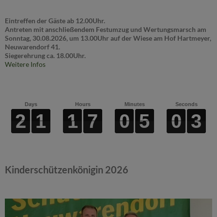
Eintreffen der Gäste ab 12.00Uhr.
Antreten mit anschließendem Festumzug und Wertungsmarsch am
Sonntag, 30.08.2026, um 13.00Uhr auf der Wiese am Hof Hartmeyer,
Neuwarendorf 41.
Siegerehrung ca. 18.00Uhr.
Weitere Infos
Days
Hours
Minutes
Seconds
2
3
2
2
2
2
1
1
1
1
1
1
1
1
7
7
7
7
0
0
0
0
5
5
5
5
0
0
0
0
2
3
Kinderschützenkönigin 2026