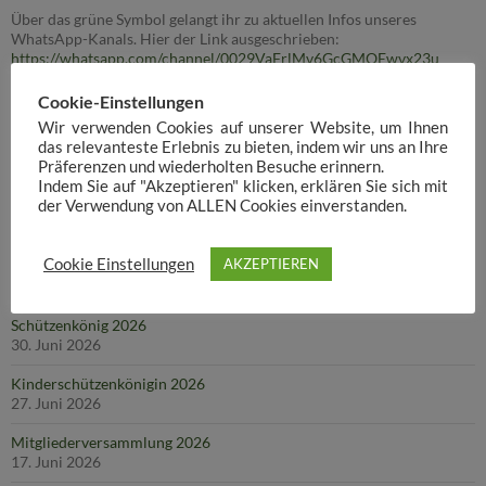
Über das grüne Symbol gelangt ihr zu aktuellen Infos unseres
WhatsApp-Kanals. Hier der Link ausgeschrieben:
https://whatsapp.com/channel/0029VaFrlMv6GcGMOEwvx23u
Cookie-Einstellungen
Wir verwenden Cookies auf unserer Website, um Ihnen
das relevanteste Erlebnis zu bieten, indem wir uns an Ihre
AKTUELLES
Präferenzen und wiederholten Besuche erinnern.
Indem Sie auf "Akzeptieren" klicken, erklären Sie sich mit
der Verwendung von ALLEN Cookies einverstanden.
Helfertreffen
17. Juli 2026
Cookie Einstellungen
AKZEPTIEREN
Throngesellschaft 2026
30. Juni 2026
Schützenkönig 2026
30. Juni 2026
Kinderschützenkönigin 2026
27. Juni 2026
Mitgliederversammlung 2026
17. Juni 2026