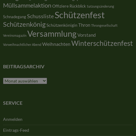
Müllsammelaktion
Offiziere
Rückblick
Satzungsänderung
Schützenfest
Schussliste
Schnadegang
Schützenkönig
Thron
Schützenkönigin
Throngesellschaft
Versammlung
Vorstand
Vereinsmagazin
Winterschützenfest
Weihnachten
Vorweihnachtlicher Abend
BEITRAGSARCHIV
Beitragsarchiv
SERVICE
Anmelden
Eintrags-Feed