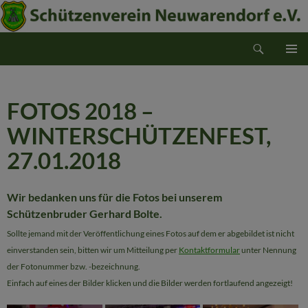
Suchen
Schützenverein Neuwarendorf e.V.
ZUM
PRIMÄR
INHALT
MENÜ
SPRINGEN
FOTOS 2018 –
WINTERSCHÜTZENFEST,
27.01.2018
Wir bedanken uns für die Fotos bei unserem
Schützenbruder Gerhard Bolte.
Sollte jemand mit der Veröffentlichung eines Fotos auf dem er abgebildet ist nicht
einverstanden sein, bitten wir um Mitteilung per
Kontaktformular
unter Nennung
der Fotonummer bzw. -bezeichnung.
Einfach auf eines der Bilder klicken und die Bilder werden fortlaufend angezeigt!