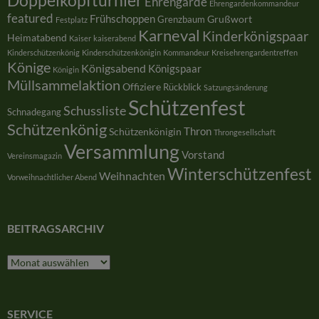
Doppelkopfturnier
Ehrengarde
Ehrengardenkommandeur
featured
Frühschoppen
Grußwort
Grenzbaum
Festplatz
Karneval
Kinderkönigspaar
Heimatabend
Kaiser
kaiserabend
Kinderschützenkönig
Kinderschützenkönigin
Kommandeur
Kreisehrengardentreffen
Könige
Königsabend
Königspaar
Königin
Müllsammelaktion
Offiziere
Rückblick
Satzungsänderung
Schützenfest
Schussliste
Schnadegang
Schützenkönig
Thron
Schützenkönigin
Throngesellschaft
Versammlung
Vorstand
Vereinsmagazin
Winterschützenfest
Weihnachten
Vorweihnachtlicher Abend
BEITRAGSARCHIV
Beitragsarchiv
SERVICE