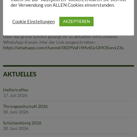
der Verwendung von ALLEN Cookies einverstanden.
Social Media
Schützenverein Neuwarendorf
Cookie Einstellungen
AKZEPTIEREN
Über das grüne Symbol gelangt ihr zu aktuellen Infos unseres
WhatsApp-Kanals. Hier der Link ausgeschrieben:
https://whatsapp.com/channel/0029VaFrlMv6GcGMOEwvx23u
AKTUELLES
Helfertreffen
17. Juli 2026
Throngesellschaft 2026
30. Juni 2026
Schützenkönig 2026
30. Juni 2026