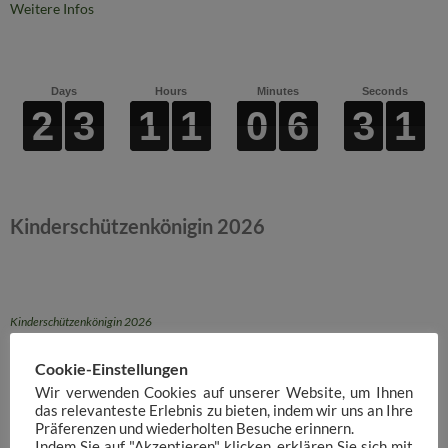
Weitere Infos
Days
Hours
Minutes
Seconds
2
2
2
2
3
3
3
3
1
1
1
1
1
1
1
1
0
0
0
0
6
6
6
6
3
3
3
3
0
0
0
0
Kinderschützenkönigin 2026
Kinderschützenkönigin 2026
Cookie-Einstellungen
WhatsApp
Facebook
Instagram
YouTube
Wir verwenden Cookies auf unserer Website, um Ihnen
das relevanteste Erlebnis zu bieten, indem wir uns an Ihre
Präferenzen und wiederholten Besuche erinnern.
Indem Sie auf "Akzeptieren" klicken, erklären Sie sich mit