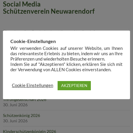
Social Media
Schützenverein Neuwarendorf
Über das grüne Symbol gelangt ihr zu aktuellen Infos unseres
WhatsApp-Kanals. Hier der Link ausgeschrieben:
Cookie-Einstellungen
https://whatsapp.com/channel/0029VaFrlMv6GcGMOEwvx23u
Wir verwenden Cookies auf unserer Website, um Ihnen
das relevanteste Erlebnis zu bieten, indem wir uns an Ihre
Präferenzen und wiederholten Besuche erinnern.
Indem Sie auf "Akzeptieren" klicken, erklären Sie sich mit
AKTUELLES
der Verwendung von ALLEN Cookies einverstanden.
Helfertreffen
Cookie Einstellungen
AKZEPTIEREN
17. Juli 2026
Throngesellschaft 2026
30. Juni 2026
Schützenkönig 2026
30. Juni 2026
Kinderschützenkönigin 2026