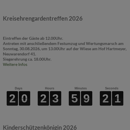
Kreisehrengardentreffen 2026
Eintreffen der Gäste ab 12.00Uhr.
Antreten mit anschließendem Festumzug und Wertungsmarsch am
Sonntag, 30.08.2026, um 13.00Uhr auf der Wiese am Hof Hartmeyer,
Neuwarendorf 41.
Siegerehrung ca. 18.00Uhr.
Weitere Infos
Days
Hours
Minutes
Seconds
2
2
2
2
0
0
0
0
2
2
2
2
3
3
3
3
5
5
5
5
9
9
9
9
2
2
2
2
0
1
0
1
Kinderschützenkönigin 2026