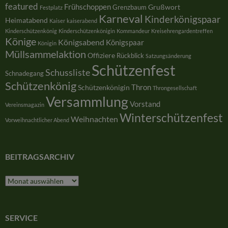
featured
Frühschoppen
Grußwort
Grenzbaum
Festplatz
Karneval
Kinderkönigspaar
Heimatabend
Kaiser
kaiserabend
Kinderschützenkönig
Kinderschützenkönigin
Kommandeur
Kreisehrengardentreffen
Könige
Königsabend
Königspaar
Königin
Müllsammelaktion
Offiziere
Rückblick
Satzungsänderung
Schützenfest
Schussliste
Schnadegang
Schützenkönig
Thron
Schützenkönigin
Throngesellschaft
Versammlung
Vorstand
Vereinsmagazin
Winterschützenfest
Weihnachten
Vorweihnachtlicher Abend
BEITRAGSARCHIV
Beitragsarchiv
SERVICE