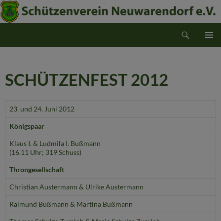
Suchen
Schützenverein Neuwarendorf e.V.
ZUM
PRIMÄR
INHALT
MENÜ
SPRINGEN
SCHÜTZENFEST 2012
23. und 24. Juni 2012
Königspaar
Klaus I. & Ludmila I. Bußmann
(16.11 Uhr; 319 Schuss)
Throngesellschaft
Christian Austermann & Ulrike Austermann
Raimund Bußmann & Martina Bußmann