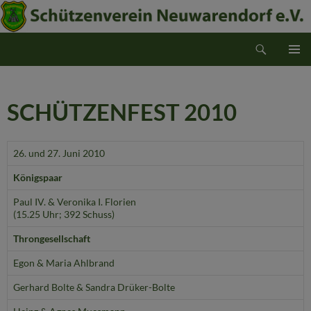
Suchen
Schützenverein Neuwarendorf e.V.
ZUM
PRIMÄR
INHALT
MENÜ
SPRINGEN
SCHÜTZENFEST 2010
26. und 27. Juni 2010
Königspaar
Paul IV. & Veronika I. Florien
(15.25 Uhr; 392 Schuss)
Throngesellschaft
Egon & Maria Ahlbrand
Gerhard Bolte & Sandra Drüker-Bolte