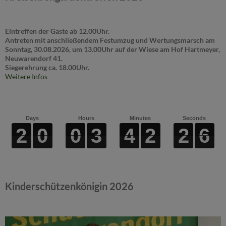
Eintreffen der Gäste ab 12.00Uhr.
Antreten mit anschließendem Festumzug und Wertungsmarsch am
Sonntag, 30.08.2026, um 13.00Uhr auf der Wiese am Hof Hartmeyer,
Neuwarendorf 41.
Siegerehrung ca. 18.00Uhr.
Weitere Infos
Days
Hours
Minutes
Seconds
2
2
2
2
0
0
0
0
0
0
0
0
3
3
3
3
4
4
4
4
2
2
2
2
2
2
2
2
6
6
6
6
Kinderschützenkönigin 2026