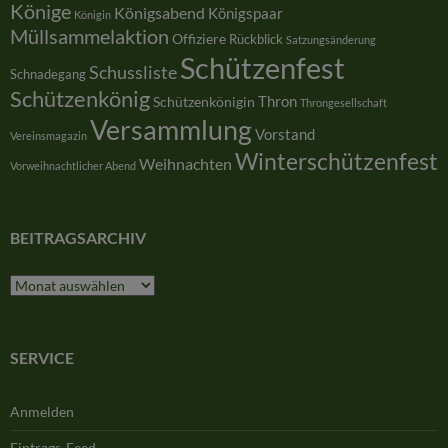
Könige
Königsabend
Königspaar
Königin
Müllsammelaktion
Offiziere
Rückblick
Satzungsänderung
Schützenfest
Schussliste
Schnadegang
Schützenkönig
Thron
Schützenkönigin
Throngesellschaft
Versammlung
Vorstand
Vereinsmagazin
Winterschützenfest
Weihnachten
Vorweihnachtlicher Abend
BEITRAGSARCHIV
Beitragsarchiv
SERVICE
Anmelden
Eintrags-Feed