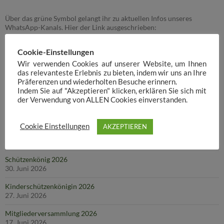
Über das grüne Symbol gelangt ihr zu aktuellen Infos unseres
WhatsApp-Kanals. Hier der Link ausgeschrieben:
https://whatsapp.com/channel/0029VaFrlMv6GcGMOEwvx23u
Cookie-Einstellungen
Wir verwenden Cookies auf unserer Website, um Ihnen
das relevanteste Erlebnis zu bieten, indem wir uns an Ihre
AKTUELLES
Präferenzen und wiederholten Besuche erinnern.
Indem Sie auf "Akzeptieren" klicken, erklären Sie sich mit
der Verwendung von ALLEN Cookies einverstanden.
Helfertreffen
17. Juli 2026
Cookie Einstellungen
AKZEPTIEREN
Throngesellschaft 2026
30. Juni 2026
Schützenkönig 2026
30. Juni 2026
Kinderschützenkönigin 2026
27. Juni 2026
Mitgliederversammlung 2026
17. Juni 2026