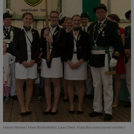
Valerie Hövener, Marie Böckenkötter, Laura Tünte, Klaus Bussmann (vorne von links)