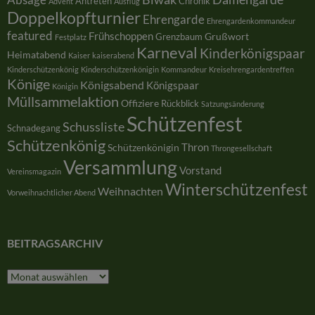
Antreten
Chronik
Advent
Ausflug
Doppelkopfturnier
Ehrengarde
Ehrengardenkommandeur
featured
Frühschoppen
Grußwort
Grenzbaum
Festplatz
Karneval
Kinderkönigspaar
Heimatabend
Kaiser
kaiserabend
Kinderschützenkönig
Kinderschützenkönigin
Kommandeur
Kreisehrengardentreffen
Könige
Königsabend
Königspaar
Königin
Müllsammelaktion
Offiziere
Rückblick
Satzungsänderung
Schützenfest
Schussliste
Schnadegang
Schützenkönig
Thron
Schützenkönigin
Throngesellschaft
Versammlung
Vorstand
Vereinsmagazin
Winterschützenfest
Weihnachten
Vorweihnachtlicher Abend
BEITRAGSARCHIV
Beitragsarchiv