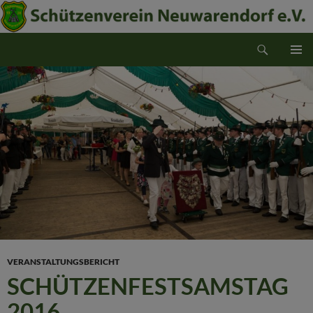
Suchen
Schützenverein Neuwarendorf e.V.
ZUM
PRIMÄR
INHALT
MENÜ
SPRINGEN
VERANSTALTUNGSBERICHT
SCHÜTZENFESTSAMSTAG
2016